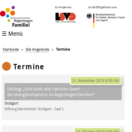
Ein Projekt des
bis 06/2018 gefördert vom
☰ Menü
Startseite
Die Angebote
Termine
>
>
Termine
21. November 2019 9:00 Uhr
Fachtag „Sind nicht alle Familien bunt?
Beratungskompetenz zu Regenbogenfamilien“
Stuttgart
Stiftung Marienheim Stuttgart - Saal 2
24. Oktober 2019 9:00 Uhr