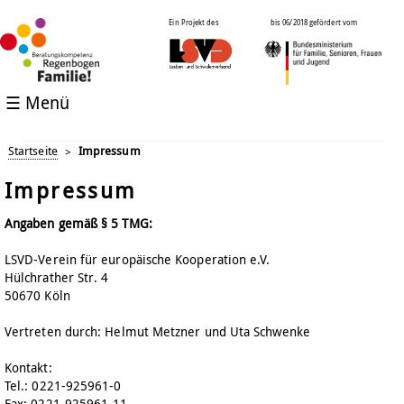
Ein Projekt des
bis 06/2018 gefördert vom
☰ Menü
Startseite
Impressum
>
Impressum
Angaben gemäß § 5 TMG:
LSVD-Verein für europäische Kooperation e.V.
Hülchrather Str. 4
50670 Köln
Vertreten durch: Helmut Metzner und Uta Schwenke
Kontakt:
Tel.: 0221-925961-0
Fax: 0221-925961-11