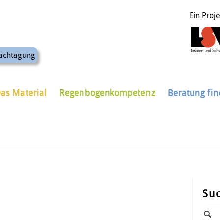
Ein Proj
achtagung
as Material
Regenbogenkompetenz
Beratung fi
Su