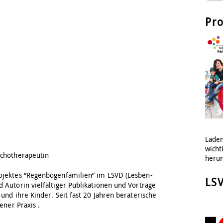
Pro
Laden
wicht
ychotherapeutin
herun
ojektes “Regenbogenfamilien” im LSVD (Lesben-
LS
 Autorin vielfältiger Publikationen und Vorträge
und ihre Kinder. Seit fast 20 Jahren beraterische
gener Praxis
.