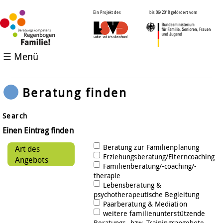
Ein Projekt des
bis 06/2018 gefördert vom
☰ Menü
Beratung finden
Search
Einen Eintrag finden
Beratung zur Familienplanung
Art des
Erziehungsberatung/Elterncoaching
Angebots
Familienberatung/-coaching/-
therapie
Lebensberatung &
psychotherapeutische Begleitung
Paarberatung & Mediation
weitere familienunterstützende
Beratungs- bzw. Trainingsangebote