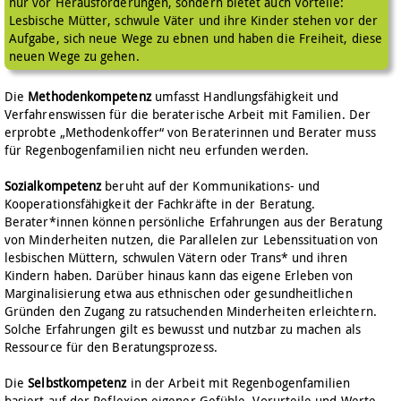
nur vor Herausforderungen, sondern bietet auch Vorteile:
Lesbische Mütter, schwule Väter und ihre Kinder stehen vor der
Aufgabe, sich neue Wege zu ebnen und haben die Freiheit, diese
neuen Wege zu gehen.
Die
Methodenkompetenz
umfasst Handlungsfähigkeit und
Verfahrenswissen für die beraterische Arbeit mit Familien. Der
erprobte „Methodenkoffer“ von Beraterinnen und Berater muss
für Regenbogenfamilien nicht neu erfunden werden.
Sozialkompetenz
beruht auf der Kommunikations- und
Kooperationsfähigkeit der Fachkräfte in der Beratung.
Berater*innen können persönliche Erfahrungen aus der Beratung
von Minderheiten nutzen, die Parallelen zur Lebenssituation von
lesbischen Müttern, schwulen Vätern oder Trans* und ihren
Kindern haben. Darüber hinaus kann das eigene Erleben von
Marginalisierung etwa aus ethnischen oder gesundheitlichen
Gründen den Zugang zu ratsuchenden Minderheiten erleichtern.
Solche Erfahrungen gilt es bewusst und nutzbar zu machen als
Ressource für den Beratungsprozess.
Die
Selbstkompetenz
in der Arbeit mit Regenbogenfamilien
basiert auf der Reflexion eigener Gefühle, Vorurteile und Werte