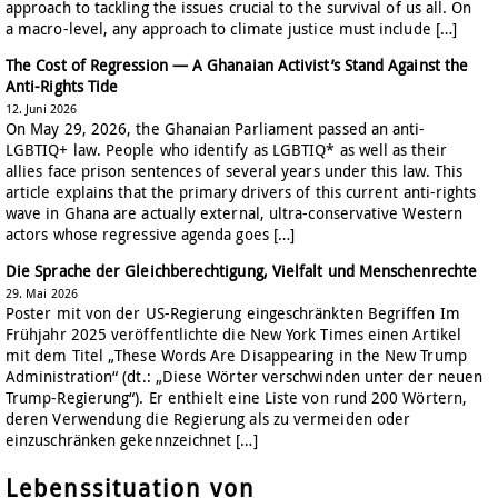
approach to tackling the issues crucial to the survival of us all. On
a macro-level, any approach to climate justice must include […]
The Cost of Regression — A Ghanaian Activist’s Stand Against the
Anti-Rights Tide
12. Juni 2026
On May 29, 2026, the Ghanaian Parliament passed an anti-
LGBTIQ+ law. People who identify as LGBTIQ* as well as their
allies face prison sentences of several years under this law. This
article explains that the primary drivers of this current anti-rights
wave in Ghana are actually external, ultra-conservative Western
actors whose regressive agenda goes […]
Die Sprache der Gleichberechtigung, Vielfalt und Menschenrechte
29. Mai 2026
Poster mit von der US-Regierung eingeschränkten Begriffen Im
Frühjahr 2025 veröffentlichte die New York Times einen Artikel
mit dem Titel „These Words Are Disappearing in the New Trump
Administration“ (dt.: „Diese Wörter verschwinden unter der neuen
Trump-Regierung“). Er enthielt eine Liste von rund 200 Wörtern,
deren Verwendung die Regierung als zu vermeiden oder
einzuschränken gekennzeichnet […]
Lebenssituation von