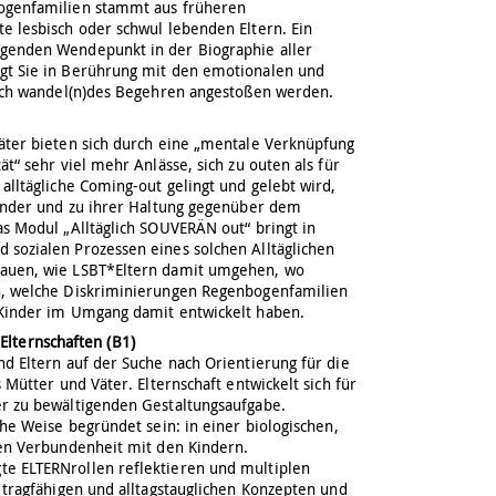
ogenfamilien stammt aus früheren
e lesbisch oder schwul lebenden Eltern. Ein
genden Wendepunkt in der Biographie aller
gt Sie in Berührung mit den emotionalen und
sich wandel(n)des Begehren angestoßen werden.
äter bieten sich durch eine „mentale Verknüpfung
ät“ sehr viel mehr Anlässe, sich zu outen als für
alltägliche Coming-out gelingt und gelebt wird,
Kinder und zu ihrer Haltung gegenüber dem
as Modul „Alltäglich SOUVERÄN out“ bringt in
sozialen Prozessen eines solchen Alltäglichen
hauen, wie LSBT*Eltern damit umgehen, wo
n, welche Diskriminierungen Regenbogenfamilien
 Kinder im Umgang damit entwickelt haben.
Elternschaften (B1)
nd Eltern auf der Suche nach Orientierung für die
 Mütter und Väter. Elternschaft entwickelt sich für
er zu bewältigenden Gestaltungsaufgabe.
che Weise begründet sein: in einer biologischen,
hen Verbundenheit mit den Kindern.
e ELTERNrollen reflektieren und multiplen
 tragfähigen und alltagstauglichen Konzepten und