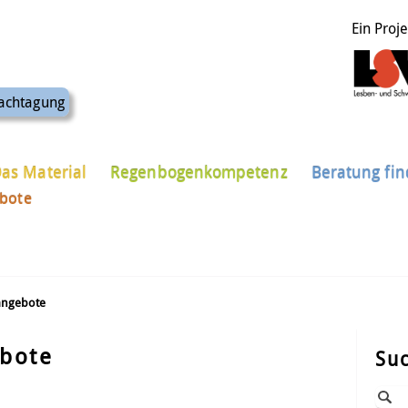
Ein Proj
achtagung
as Material
Regenbogenkompetenz
Beratung fi
ebote
angebote
ebote
Su