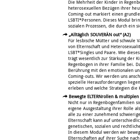
Die Mehrheit der Kinder in Regenb
heterosexuellen Bezügen ihrer heut
Coming-out markiert einen grundle
LSBTI*Personen. Dieses Modul brin
sozialen Prozessen, die durch ein 
„Alltäglich SOUVERÄN out“ (A2)
Für lesbische Mütter und schwule V
von Elternschaft und Heterosexualit
LSBT*Singles und Paare. Wie dieses 
trägt wesentlich zur Stärkung der 
Regenbogen in ihrer Familie bei. D
Berührung mit den emotionalen und 
Coming-outs. Wir werden uns ansc
spezielle Herausforderungen liege
erleben und welche Strategien die
Bewegte ELTERNrollen & multiplen 
Nicht nur in Regenbogenfamilien si
eigene Ausgestaltung ihrer Rolle als
alle zu einer zunehmend schwierig
Elternschaft kann auf unterschiedli
genetischen, sozialen und rechtlic
In diesem Modul werden wir bewegt
Elternschaften auf ihrer Suche nach