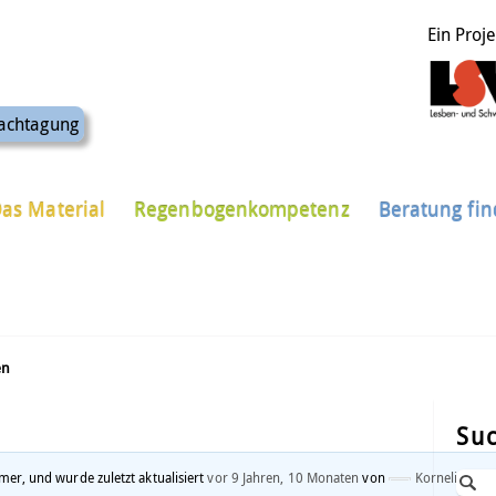
Ein Proj
achtagung
as Material
Regenbogenkompetenz
Beratung fi
en
Su
er, und wurde zuletzt aktualisiert
vor 9 Jahren, 10 Monaten
von
Kornelia Jans