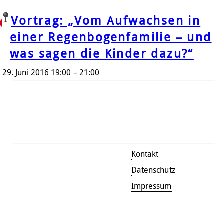
Ort:
LSVD
Ein Projekt des
bis 06/2018 gefördert vom
Termine am:
Vortrag: „Vom Aufwachsen in
LSVD
einer Regenbogenfamilie – und
was sagen die Kinder dazu?“
☰ Menü
29. Juni 2016 19:00
–
21:00
Suche
Kontakt
Datenschutz
Impressum