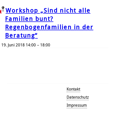
Ort:
Evangelische Akademie Hofgeismar
Ein Projekt des
bis 06/2018 gefördert vom
Termine am:
Workshop „Sind nicht alle
Evangelische
Im Rahmen der Zentralen Jahrestagung der EKFuL vom 18. –
20. Juni 2018 in Hofgeismar. Weiter Informationen finden Sie
Familien bunt?
Akademie Hofgeismar
hier.
Regenbogenfamilien in der
☰ Menü
Beratung“
19. Juni 2018 14:00
–
18:00
Suche
Kontakt
Datenschutz
Impressum