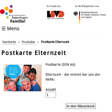
Ein Projekt des
bis 06/2018 gefördert vom
☰ Menü
Startseite
Produkte
Postkarte Elternzeit
>
>
Postkarte Elternzeit
Postkarte (DIN A6)
Elternzeit - die nimmt bei uns der
PAPA!
Anzahl