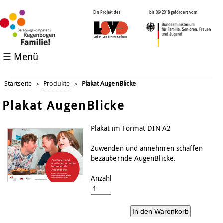
Ein Projekt des
bis 06/2018 gefördert vom
☰ Menü
Startseite
Produkte
Plakat AugenBlicke
>
>
Plakat AugenBlicke
Plakat im Format DIN A2
Zuwenden und annehmen schaffen
bezaubernde AugenBlicke.
Anzahl