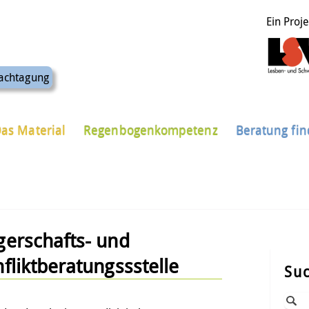
Ein Proj
achtagung
as Material
Regenbogenkompetenz
Beratung fi
erschafts- und
liktberatungssstelle
Su