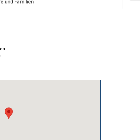
re und Familien
gen
n