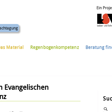
Ein Proj
achtagung
as Material
Regenbogenkompetenz
Beratung fi
m Evangelischen
nz
Su