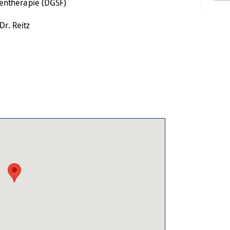
ientherapie (DGSF)
r. Reitz