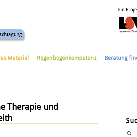
Ein Proj
achtagung
as Material
Regenbogenkompetenz
Beratung fi
he Therapie und
eith
Su