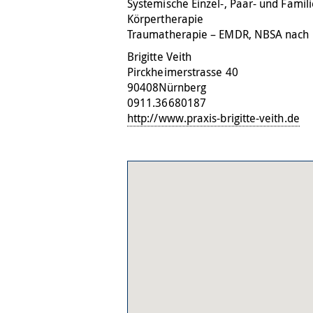
Systemische Einzel-, Paar- und Famil
Körpertherapie
Traumatherapie – EMDR, NBSA nach D
Brigitte Veith
Pirckheimerstrasse 40
90408
Nürnberg
0911.36680187
http://www.praxis-brigitte-veith.de