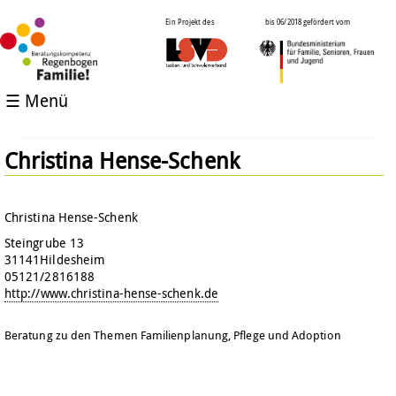
Ein Projekt des
bis 06/2018 gefördert vom
☰ Menü
Christina Hense-Schenk
Christina Hense-Schenk
Steingrube 13
31141
Hildesheim
05121/2816188
http://www.christina-hense-schenk.de
Beratung zu den Themen Familienplanung, Pflege und Adoption