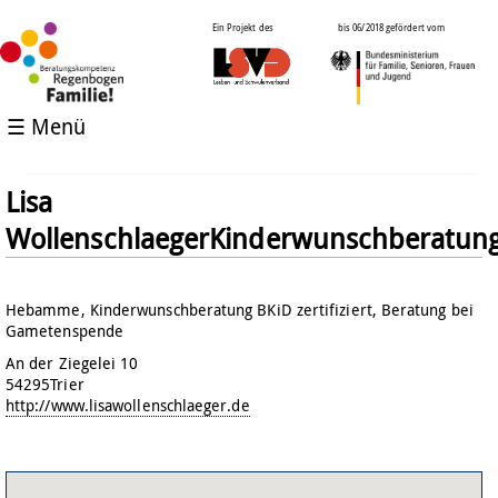
Ein Projekt des
bis 06/2018 gefördert vom
☰ Menü
Lisa
WollenschlaegerKinderwunschberatun
Hebamme, Kinderwunschberatung BKiD zertifiziert, Beratung bei
Gametenspende
An der Ziegelei 10
54295
Trier
http://www.lisawollenschlaeger.de