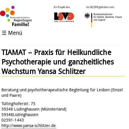
Ein Projekt des
bis 06/2018 gefördert vom
☰ Menü
TIAMAT – Praxis für Heilkundliche
Psychotherapie und ganzheitliches
Wachstum Yansa Schlitzer
Beratung und psychotherapeutische Begleitung für Lesben (Einzel
und Paare)
Tüllinghoferstr. 75
59348 Lüdinghausen (Münsterland)
59348
Lüdinghausen
02591-1443
http://www.yansa-schlitzer.de