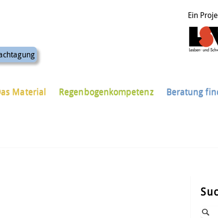
Ein Proj
achtagung
as Material
Regenbogenkompetenz
Beratung fi
Su